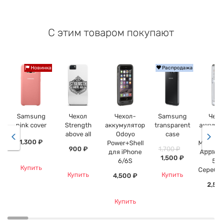
С этим товаром покупают
Новинка
Распродажа
Samsung
Чехол
Чехол-
Samsung
Чех
pink cover
Strength
аккумулятор
transparent
аккуму
above all
Odoyo
case
Spi
1,300 ₽
Power+Shell
MetPow
900 ₽
1,700 ₽
для iPhone
Apple 
1,500 ₽
6/6S
5/
Купить
Серебр
Купить
Купить
4,500 ₽
2,50
Купить